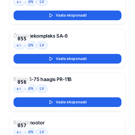
ET
EN
LV
Vaata eksponaati
Õhutõrjekompleks SA-6
055
ET
EN
LV
Vaata eksponaati
Raketi S-75 haagis PR-11B
056
ET
EN
LV
Vaata eksponaati
Rakettmootor
057
ET
EN
LV