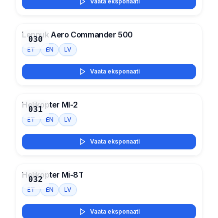
Vaata eksponaati
Lennuk Aero Commander 500
030
ET
EN
LV
Vaata eksponaati
Helikopter MI-2
031
ET
EN
LV
Vaata eksponaati
Helikopter Mi-8T
032
ET
EN
LV
Vaata eksponaati