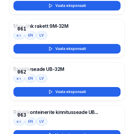
Vaata eksponaati
Maa-õhk rakett 9M-32M
061
ET
EN
LV
Vaata eksponaati
Reaktiivseade UB-32M
062
ET
EN
LV
Vaata eksponaati
Raketikonteinerite kinnitusseade UB...
063
ET
EN
LV