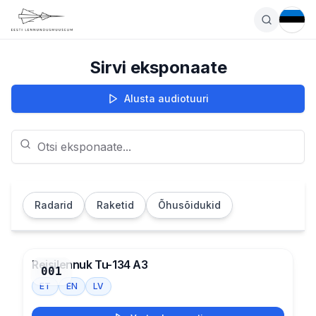
EE
Sirvi eksponaate
Alusta audiotuuri
Radarid
Raketid
Õhusõidukid
Reisilennuk Tu-134 A3
001
ET
EN
LV