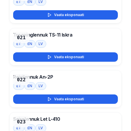
ET
EN
LV
Vaata eksponaati
Treeninglennuk TS-11 Iskra
021
ET
EN
LV
Vaata eksponaati
Reisilennuk An-2P
022
ET
EN
LV
Vaata eksponaati
Seirelennuk Let L-410
023
ET
EN
LV