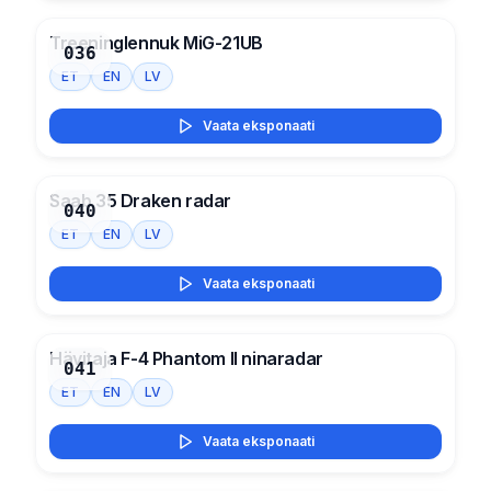
Treeninglennuk MiG-21UB
036
ET
EN
LV
Vaata eksponaati
Saab 35 Draken radar
040
ET
EN
LV
Vaata eksponaati
Hävitaja F-4 Phantom II ninaradar
041
ET
EN
LV
Vaata eksponaati