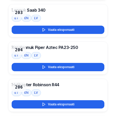
Lennuk Saab 340
203
ET
EN
LV
Vaata eksponaati
Kerglennuk Piper Aztec PA23-250
204
ET
EN
LV
Vaata eksponaati
Helikopter Robinson R44
206
ET
EN
LV
Vaata eksponaati