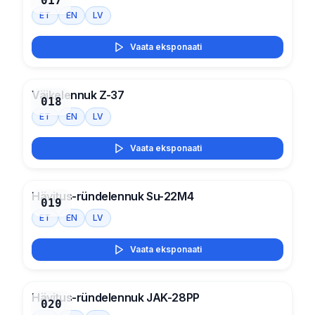
017
ET
EN
LV
Vaata eksponaati
Väikelennuk Z-37
018
ET
EN
LV
Vaata eksponaati
Hävitus-ründelennuk Su-22M4
019
ET
EN
LV
Vaata eksponaati
Hävitus-ründelennuk JAK-28PP
020