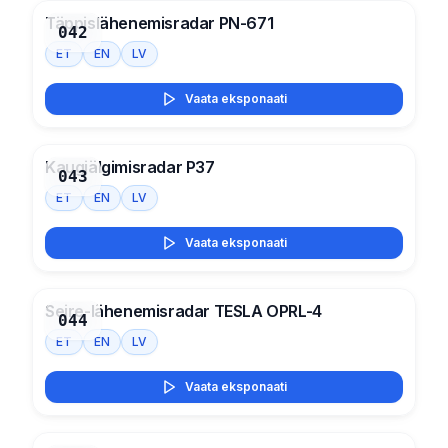
Täppislähenemisradar PN-671
042
ET
EN
LV
Vaata eksponaati
Kaugjälgimisradar P37
043
ET
EN
LV
Vaata eksponaati
Seire-lähenemisradar TESLA OPRL-4
044
ET
EN
LV
Vaata eksponaati