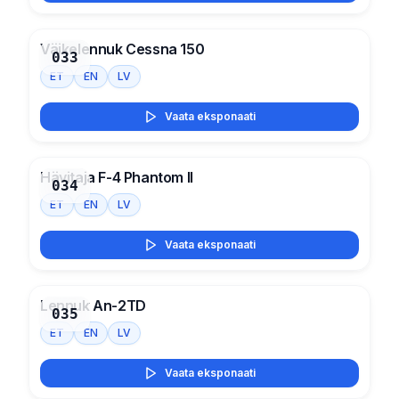
Väikelennuk Cessna 150
033
ET
EN
LV
Vaata eksponaati
Hävitaja F-4 Phantom II
034
ET
EN
LV
Vaata eksponaati
Lennuk An-2TD
035
ET
EN
LV
Vaata eksponaati