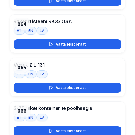
Vaata eksponaati
Raketisüsteem 9K33 OSA
064
ET
EN
LV
Vaata eksponaati
Veduk ZIL-131
065
ET
EN
LV
Vaata eksponaati
S-75 raketikonteinerite poolhaagis
066
ET
EN
LV
Vaata eksponaati