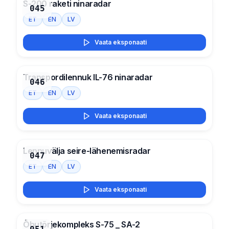
S-200 raketi ninaradar
045
ET
EN
LV
Vaata eksponaati
Transpordilennuk IL-76 ninaradar
046
ET
EN
LV
Vaata eksponaati
Lennuvälja seire-lähenemisradar
047
ET
EN
LV
Vaata eksponaati
Õhutõrjekompleks S-75 _ SA-2