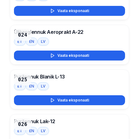
Vaata eksponaati
Ülikerglennuk Aeroprakt A-22
024
ET
EN
LV
Vaata eksponaati
Purilennuk Blanik L-13
025
ET
EN
LV
Vaata eksponaati
Purilennuk Lak-12
026
ET
EN
LV