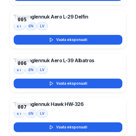
Treeninglennuk Aero L-29 Delfin
005
ET
EN
LV
Vaata eksponaati
Treeninglennuk Aero L-39 Albatros
006
ET
EN
LV
Vaata eksponaati
Treeninglennuk Hawk HW-326
007
ET
EN
LV
Vaata eksponaati