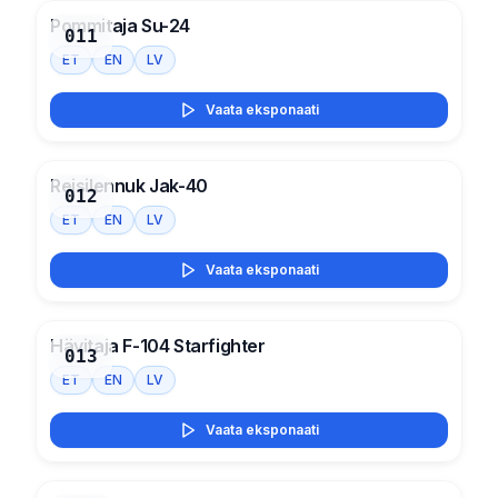
Pommitaja Su-24
011
ET
EN
LV
Vaata eksponaati
Reisilennuk Jak-40
012
ET
EN
LV
Vaata eksponaati
Hävitaja F-104 Starfighter
013
ET
EN
LV
Vaata eksponaati