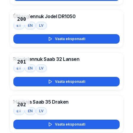
Ülikerglennuk Jodel DR1050
200
ET
EN
LV
Vaata eksponaati
Ründelennuk Saab 32 Lansen
201
ET
EN
LV
Vaata eksponaati
Hävitaja Saab 35 Draken
202
ET
EN
LV
Vaata eksponaati