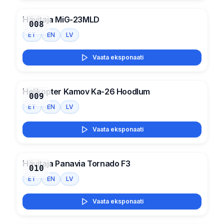
Hävitaja MiG-23MLD
008
ET
EN
LV
Vaata eksponaati
Helikopter Kamov Ka-26 Hoodlum
009
ET
EN
LV
Vaata eksponaati
Hävitaja Panavia Tornado F3
010
ET
EN
LV
Vaata eksponaati