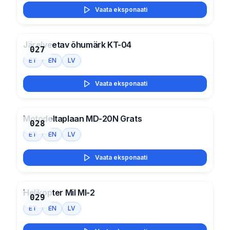
Vaata eksponaati
Järelveetav õhumärk KT-04
027
ET
EN
LV
Vaata eksponaati
Motodeltaplaan MD-20N Grats
028
ET
EN
LV
Vaata eksponaati
Helikopter Mil MI-2
029
ET
EN
LV