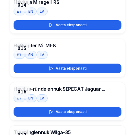
Hävitaja Mirage IIIRS
014
ET
EN
LV
Vaata eksponaati
Helikopter Mil MI-8
015
ET
EN
LV
Vaata eksponaati
Hävitus-ründelennuk SEPECAT Jaguar ...
016
ET
EN
LV
Vaata eksponaati
Treeninglennuk Wilga-35