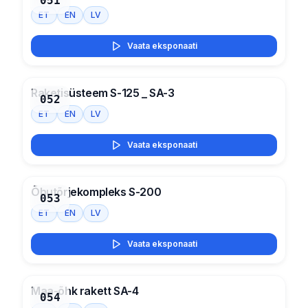
051
ET
EN
LV
Vaata eksponaati
Raketisüsteem S-125 _ SA-3
052
ET
EN
LV
Vaata eksponaati
Õhutõrjekompleks S-200
053
ET
EN
LV
Vaata eksponaati
Maa-õhk rakett SA-4
054