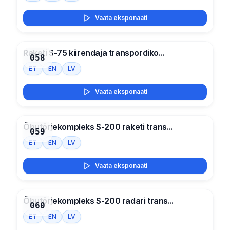
Vaata eksponaati
Raketi S-75 kiirendaja transpordiko...
058
ET
EN
LV
Vaata eksponaati
Õhutõrjekompleks S-200 raketi trans...
059
ET
EN
LV
Vaata eksponaati
Õhutõrjekompleks S-200 radari trans...
060
ET
EN
LV