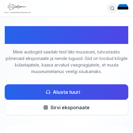
EE
Tere tulemast Eesti
Lennundusmuuseumi audiotuurile!
Meie audiogiid saadab teid läbi muuseumi, tutvustades
põnevaid eksponaate ja nende lugusid. Giid on loodud kõigile
külastajatele, kaasa arvatud vaegnägijatele, et muuta
muuseumielamus veelgi sisukamaks.
Alusta tuuri
Sirvi eksponaate