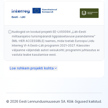
Audiogiid on loodud projekti EE-LV00094 „Läti–Eesti
militaarajaloo turismipärandi ligipääsetavuse parandamine”
(MIL-HER ACCESSIBLE) raames, mida toetab Euroopa Liidu
Interreg VI-A Eesti–Läti programm 2021–2027. Käesolev
väljaanne väljendab autori seisukohti; programmi juhtasutus ei
vastuta teabe kasutamise eest.
Loe rohkem projekti kohta
TÄNANE TUGEVUS – HOMNE VABADUS!
MILITAARAJALOO PÄRAND – LEEDU -
LÄTI - EESTI
1914–1991…
© 2026 Eesti Lennundusmuuseum SA. Kõik õigused kaitstud.